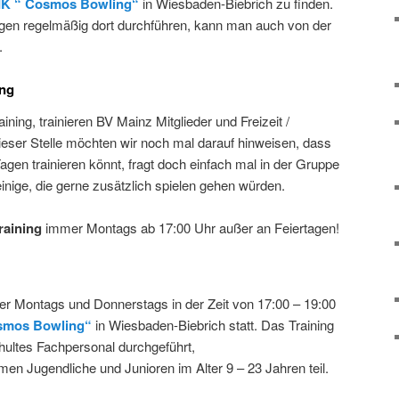
K “ Cosmos Bowling“
in Wiesbaden-Biebrich zu finden.
ngen regelmäßig dort durchführen, kann man auch von der
.
ing
ing, trainieren BV Mainz Mitglieder und Freizeit /
ser Stelle möchten wir noch mal darauf hinweisen, dass
Tagen trainieren könnt, fragt doch einfach mal in der Gruppe
inige, die gerne zusätzlich spielen gehen würden.
raining
immer Montags ab 17:00 Uhr außer an Feiertagen!
er Montags und Donnerstags in der Zeit von 17:00 – 19:00
smos Bowling“
in Wiesbaden-Biebrich statt. Das Training
hultes Fachpersonal durchgeführt,
men Jugendliche und Junioren im Alter 9 – 23 Jahren teil.