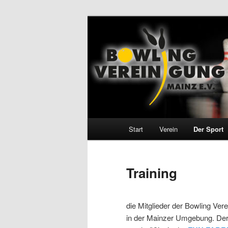
Zum
Inhalt
wechseln
Bowling Verei
Hauptmenü
Start
Verein
Der Sport
Training
die Mitglieder der Bowling Ver
in der Mainzer Umgebung. Der 