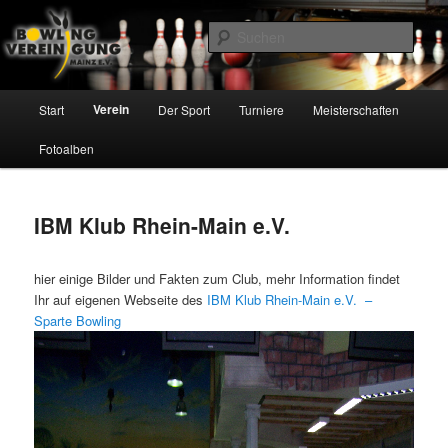
Zum
Inhalt
Such
wechseln
Bowling Vereinigung Mainz e.V.
Hauptmenü
Verein
Start
Der Sport
Turniere
Meisterschaften
Fotoalben
IBM Klub Rhein-Main e.V.
hier einige Bilder und Fakten zum Club, mehr Information findet
Ihr auf eigenen Webseite des
IBM Klub Rhein-Main e.V. –
Sparte Bowling