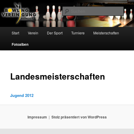
Zum
Inhalt
Such
wechseln
Bowling Vereinigung Mainz e.V.
Hauptmenü
Start
Verein
Der Sport
Turniere
Meisterschaften
Fotoalben
Landesmeisterschaften
Jugend 2012
Impressum
Stolz präsentiert von WordPress