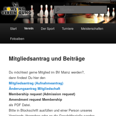
Zum
Inhalt
Such
wechseln
Bowling Vereinigung Mainz e.V.
Hauptmenü
Verein
Start
Der Sport
Turniere
Meisterschaften
Fotoalben
Mitgliedsantrag und Beiträge
Du möchtest gerne Mitglied im BV Mainz werden?,
dann findest Du hier den
Mitgliedsantrag (Aufnahmeantrag)
Änderungsantrag Mitgliedschaft
Membership request (Admission request)
Amendment request Membership
als PDF Datei.
Bitte in Blockschrift ausfüllen und einer Person unseres
Vorstands übergeben oder an die Geschäftsstelle senden.