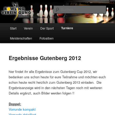
Zum
Inhalt
Such
wechseln
Bowling Vereinigung Mainz e.V.
Hauptmenü
Turniere
Start
Verein
Der Sport
Meisterschaften
Fotoalben
Ergebnisse Gutenberg 2012
hier findet ihr alle Ergebnisse zum Gutenberg Cup 2012, wir
bedanken uns schon heute für eure Teilnahme und möchten euch
schon heute recht herzlich zum Gutenberg 2013 einladen. Die
Ergebnisanzeige wird in den nächsten Tagen noch mit weiteren
Details ergänzt, auch Bilder werden folgen !!
Doppel:
Vorrunde kompakt
Vorrunde detailliert