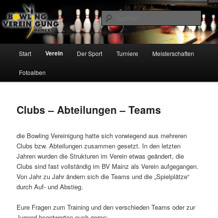
Zum
Inhalt
Such
wechseln
Bowling Vereinigung Mainz e.V.
Hauptmenü
Verein
Start
Der Sport
Turniere
Meisterschaften
Fotoalben
Clubs – Abteilungen – Teams
die Bowling Vereinigung hatte sich vorwiegend aus mehreren
Clubs bzw. Abteilungen zusammen gesetzt. In den letzten
Jahren wurden die Strukturen im Verein etwas geändert, die
Clubs sind fast vollständig im BV Mainz als Verein aufgegangen.
Von Jahr zu Jahr ändern sich die Teams und die „Spielplätze“
durch Auf- und Abstieg.
Eure Fragen zum Training und den verschieden Teams oder zur
Jugend beantworten euch gerne: